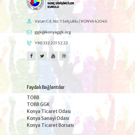
Vatan Cd. No: 1 Selçuklu / KONYA 42040
ggk@konyaggk.org
+90 332 221 52 22
Faydalı Bağlantılar
TOBB
TOBB GGK
Konya Ticaret Odası
Konya Sanayi Odası
Konya Ticaret Borsası