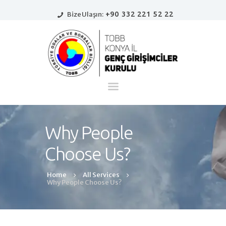
+90 332 221 52 22
Bize Ulaşın:
Ana Sayfa
Kurumsal
Haberler
Girişimci Köşesi
Why People
İletişim
Choose Us?
Home
All Services
Why People Choose Us?