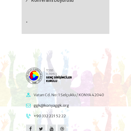
Konferans Duyurusu
.
Vatan Cd. No: 1 Selçuklu / KONYA 42040
ggk@konyaggk.org
+90 332 221 52 22