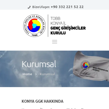
+90 332 221 52 22
Bize Ulaşın:
Ana Sayfa
Kurumsal
Haberler
Girişimci Köşesi
Kurumsal
İletişim
Home
Kurumsal
KONYA GGK HAKKINDA