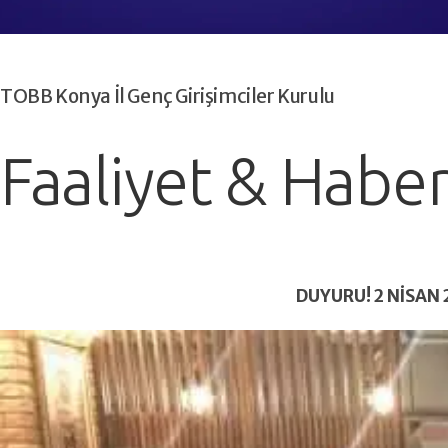
TOBB Konya İl Genç Girişimciler Kurulu
Faaliyet & Haber
DUYURU! 2 NİSAN 2019 TARİHLİ İCRA