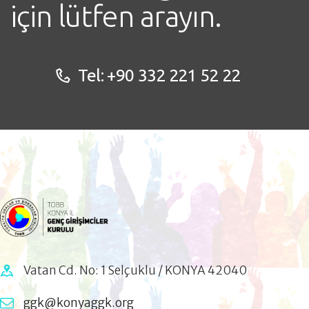
için lütfen arayın.
Tel:
+90 332 221 52 22
Vatan Cd. No: 1 Selçuklu / KONYA 42040
ggk@konyaggk.org