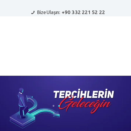
+90 332 221 52 22
Bize Ulaşın:
Ana Sayfa
Kurumsal
Haberler
Girişimci Köşesi
İletişim
Bir İş Fikrim Var!