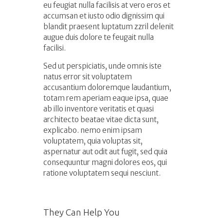
eu feugiat nulla facilisis at vero eros et
accumsan et iusto odio dignissim qui
blandit praesent luptatum zzril delenit
augue duis dolore te feugait nulla
facilisi.
Sed ut perspiciatis, unde omnis iste
natus error sit voluptatem
accusantium doloremque laudantium,
totam rem aperiam eaque ipsa, quae
ab illo inventore veritatis et quasi
architecto beatae vitae dicta sunt,
explicabo. nemo enim ipsam
voluptatem, quia voluptas sit,
aspernatur aut odit aut fugit, sed quia
consequuntur magni dolores eos, qui
ratione voluptatem sequi nesciunt.
They Can Help You