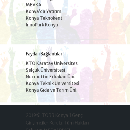
MEVKA
Konya’da Yatırım
Konya Teknokent
InnoPark Konya
Faydalı Bağlantılar
KTO Karatay Üniversitesi
Selçuk Üniversitesi
Necmettin Erbakan Üni.
Konya Teknik Üniversitesi
Konya Gıda ve Tarım Üni.
2019© TOBB Konya İl Genç
Girişimciler Kurulu. Tüm Hakları