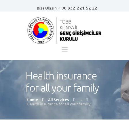
+90 332 221 52 22
Bize Ulaşın:
Ana Sayfa
Kurumsal
Haberler
Girişimci Köşesi
Health insurance
İletişim
for all your family
Home
All Services
...
Health insurance for all your family